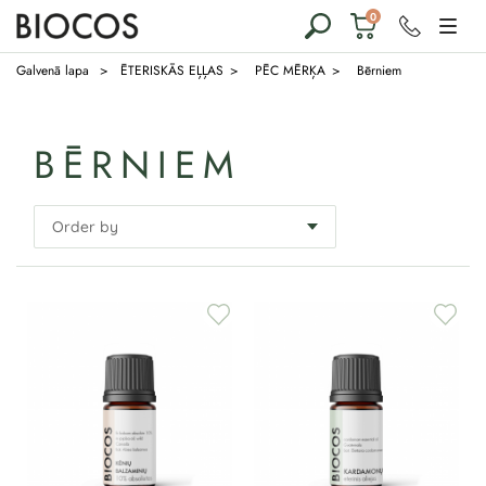
€
0
0,00
Galvenā lapa
ĒTERISKĀS EĻĻAS
PĒC MĒRĶA
Bērniem
BĒRNIEM