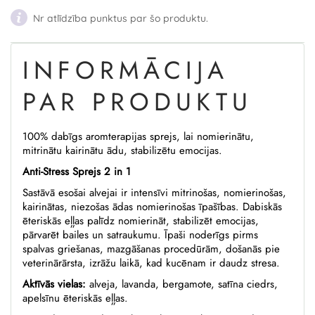
Nr atlīdzība punktus par šo produktu.
INFORMĀCIJA
PAR PRODUKTU
100% dabīgs aromterapijas sprejs, lai nomierinātu,
mitrinātu kairinātu ādu, stabilizētu emocijas.
Anti-Stress Sprejs 2 in 1
Sastāvā esošai alvejai ir intensīvi mitrinošas, nomierinošas,
kairinātas, niezošas ādas nomierinošas īpašības. Dabiskās
ēteriskās eļļas palīdz nomierināt, stabilizēt emocijas,
pārvarēt bailes un satraukumu. Īpaši noderīgs pirms
spalvas griešanas, mazgāšanas procedūrām, došanās pie
veterinārārsta, izrāžu laikā, kad kucēnam ir daudz stresa.
Aktīvās vielas:
alveja, lavanda, bergamote, satīna ciedrs,
apelsīnu ēteriskās eļļas.